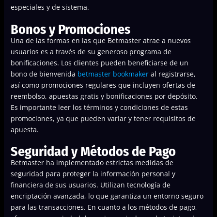
especiales y de sistema.
Bonos y Promociones
Una de las formas en las que Betmaster atrae a nuevos
usuarios es a través de su generoso programa de
bonificaciones. Los clientes pueden beneficiarse de un
bono de bienvenida
betmaster bookmaker
al registrarse,
así como promociones regulares que incluyen ofertas de
reembolso, apuestas gratis y bonificaciones por depósito.
Es importante leer los términos y condiciones de estas
promociones, ya que pueden variar y tener requisitos de
apuesta.
Seguridad y Métodos de Pago
Betmaster ha implementado estrictas medidas de
seguridad para proteger la información personal y
financiera de sus usuarios. Utilizan tecnología de
encriptación avanzada, lo que garantiza un entorno seguro
para las transacciones. En cuanto a los métodos de pago,