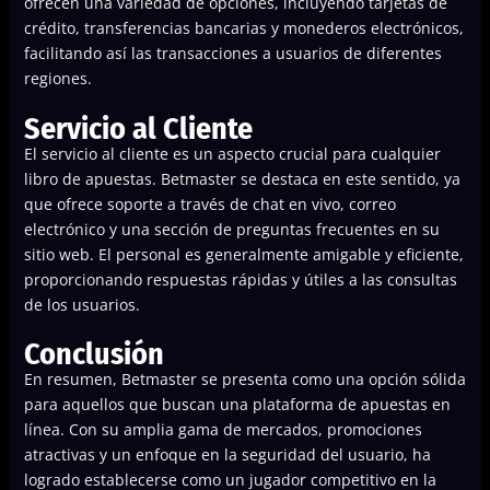
ofrecen una variedad de opciones, incluyendo tarjetas de
crédito, transferencias bancarias y monederos electrónicos,
facilitando así las transacciones a usuarios de diferentes
regiones.
Servicio al Cliente
El servicio al cliente es un aspecto crucial para cualquier
libro de apuestas. Betmaster se destaca en este sentido, ya
que ofrece soporte a través de chat en vivo, correo
electrónico y una sección de preguntas frecuentes en su
sitio web. El personal es generalmente amigable y eficiente,
proporcionando respuestas rápidas y útiles a las consultas
de los usuarios.
Conclusión
En resumen, Betmaster se presenta como una opción sólida
para aquellos que buscan una plataforma de apuestas en
línea. Con su amplia gama de mercados, promociones
atractivas y un enfoque en la seguridad del usuario, ha
logrado establecerse como un jugador competitivo en la